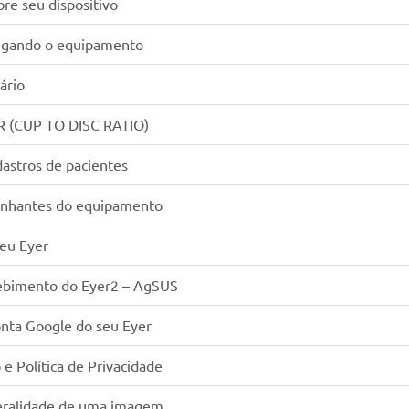
re seu dispositivo
ligando o equipamento
ário
R (CUP TO DISC RATIO)
astros de pacientes
anhantes do equipamento
seu Eyer
ebimento do Eyer2 – AgSUS
nta Google do seu Eyer
e Política de Privacidade
teralidade de uma imagem