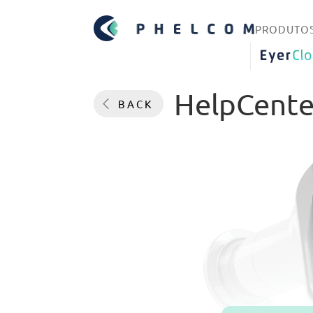
PRODUTO
EYERCLO
HelpCente
BACK