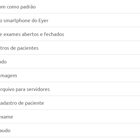
com como padrão
 o smartphone do Eyer
re exames abertos e fechados
stros de pacientes
udo
 imagem
rquivo para servidores
cadastro de paciente
 exame
laudo