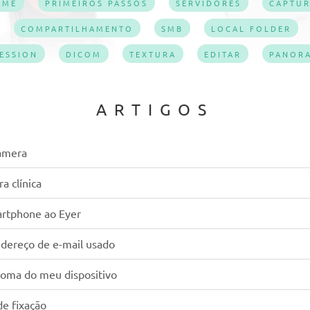
OME
PRIMEIROS PASSOS
SERVIDORES
CAPTU
COMPARTILHAMENTO
SMB
LOCAL FOLDER
ESSION
DICOM
TEXTURA
EDITAR
PANOR
ARTIGOS
câmera
a clínica
artphone ao Eyer
ndereço de e-mail usado
dioma do meu dispositivo
de fixação