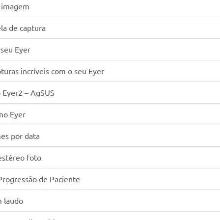
a imagem
ela de captura
 seu Eyer
turas incríveis com o seu Eyer
o Eyer2 – AgSUS
 no Eyer
mes por data
estéreo foto
Progressão de Paciente
m laudo