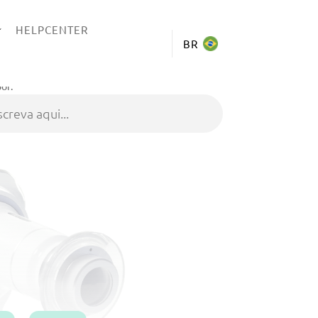
HELPCENTER
BR
or: