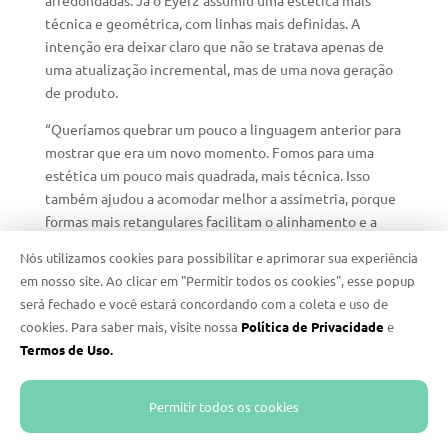
arredondadas. Já o Eyer2 assumiu uma estética mais
técnica e geométrica, com linhas mais definidas. A
intenção era deixar claro que não se tratava apenas de
uma atualização incremental, mas de uma nova geração
de produto.
“Queríamos quebrar um pouco a linguagem anterior para
mostrar que era um novo momento. Fomos para uma
estética um pouco mais quadrada, mais técnica. Isso
também ajudou a acomodar melhor a assimetria, porque
formas mais retangulares facilitam o alinhamento e a
organização dos elementos”.
Nós utilizamos cookies para possibilitar e aprimorar sua experiência
em nosso site. Ao clicar em "Permitir todos os cookies", esse popup
Outro ponto de evolução esteve na experiência de uso.
será fechado e você estará concordando com a coleta e uso de
Embora Von Zweigbergk não tenha atuado diretamente
cookies. Para saber mais, visite nossa
Política de Privacidade
e
no design da interface, ele participou das discussões
Termos de Uso.
conceituais sobre a jornada do usuário. Uma das
reflexões dizia respeito à lógica de operação do
equipamento.
Permitir todos os cookies
“Desde o começo, eu questionava: qual é a primeira coisa