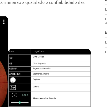
terminarão a qualidade e confiabilidade das
E
E
a
E
E
E