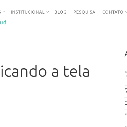
S
INSTITUCIONAL
BLOG
PESQUISA
CONTATO
UD
licando a tela
E
E
f
E
E
E