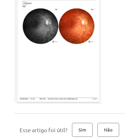
Esse artigo foi útil?
Sim
Não