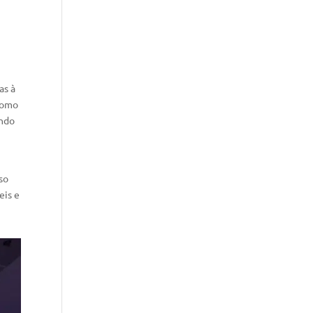
as à
 como
ando
so
eis e