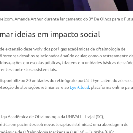
helcom, Amanda Arthur, durante lançamento do 3º De Olhos para o Futu
mar ideias em impacto social
 de extensão desenvolvidos por ligas acadêmicas de oftalmologia de
diferentes desafios relacionados à saúde ocular, como o rastreamento d
idosa, ações em escolas públicas, triagens em unidades básicas de saúde
entes contextos assistenciais.
disponibilizou 20 unidades do retinógrafo portátil Eyer, além do acesso 
 detecção de alterações retinianas, e ao
EyerCloud
, plataforma online par
Liga Acadêmica de Oftalmologia da UNIVALI – Itajaí (SC);
ética em pacientes sob novas terapias sistêmicas: uma abordagem de
 Acadêmica de Oftalmologia Mackenzie (LAOM) – Curitiba (PR);