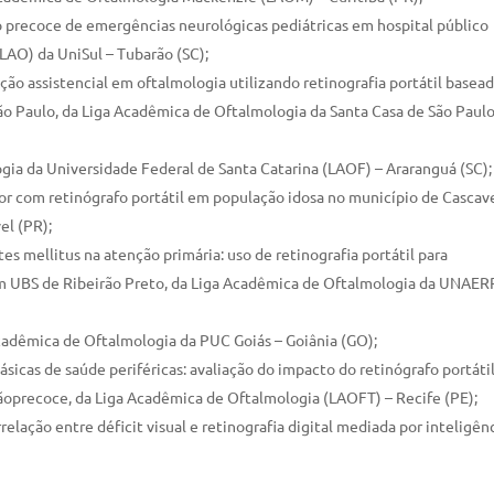
co precoce de emergências neurológicas pediátricas em hospital público
LAO) da UniSul – Tubarão (SC);
 assistencial em oftalmologia utilizando retinografia portátil basea
o Paulo, da Liga Acadêmica de Oftalmologia da Santa Casa de São Paulo
ia da Universidade Federal de Santa Catarina (LAOF) – Araranguá (SC);
 com retinógrafo portátil em população idosa no município de Cascave
el (PR);
 mellitus na atenção primária: uso de retinografia portátil para
em UBS de Ribeirão Preto, da Liga Acadêmica de Oftalmologia da UNAER
Acadêmica de Oftalmologia da PUC Goiás – Goiânia (GO);
sicas de saúde periféricas: avaliação do impacto do retinógrafo portátil
çãoprecoce, da Liga Acadêmica de Oftalmologia (LAOFT) – Recife (PE);
relação entre déficit visual e retinografia digital mediada por inteligên