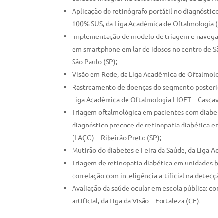
Aplicação do retinógrafo portátil no diagnósti
100% SUS, da Liga Acadêmica de Oftalmologia (
Implementação de modelo de triagem e navegação
em smartphone em lar de idosos no centro de Sã
São Paulo (SP);
Visão em Rede, da Liga Acadêmica de Oftalmolog
Rastreamento de doenças do segmento posterior
Liga Acadêmica de Oftalmologia LIOFT – Cascav
Triagem oftalmológica em pacientes com diabetes
diagnóstico precoce de retinopatia diabética 
(LAÇO) – Ribeirão Preto (SP);
Mutirão do diabetes e Feira da Saúde, da Liga 
Triagem de retinopatia diabética em unidades bá
correlação com inteligência artificial na detec
Avaliação da saúde ocular em escola pública: cor
artificial, da Liga da Visão – Fortaleza (CE).