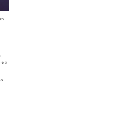
ro.
a
 e o
ao
a