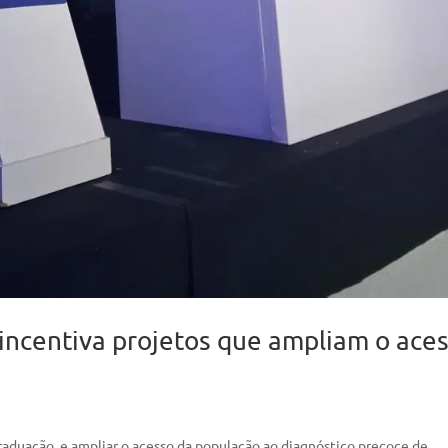
 incentiva projetos que ampliam o ace
graduação, e ampliar o acesso da população ao diagnóstico precoce de