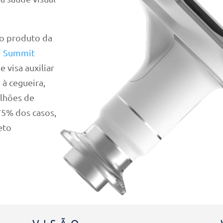
ro produto da
d Summit
le visa auxiliar
 à cegueira,
lhões de
75% dos casos,
eto
VISÃO