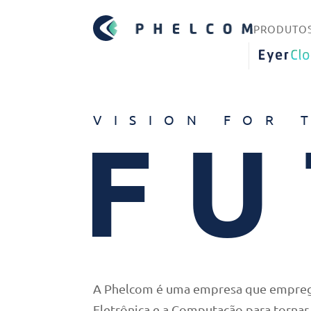
PRODUTO
EYERCLO
VISION FOR 
FU
A Phelcom é uma empresa que emprega 
Eletrônica e a Computação para tornar 