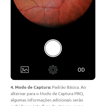
4.
Modo de Captura:
Padrão Básica. Ao
alternar para o Modo de Captura PRO,
algumas informações adicionais serão