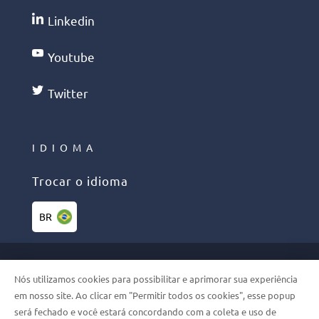
Linkedin
Youtube
Twitter
IDIOMA
Trocar o idioma
BR
©2026 PHELCOM. TODOS OS
Nós utilizamos cookies para possibilitar e aprimorar sua experiência
DIREITOS RESERVADOS
em nosso site. Ao clicar em "Permitir todos os cookies", esse popup
será fechado e você estará concordando com a coleta e uso de