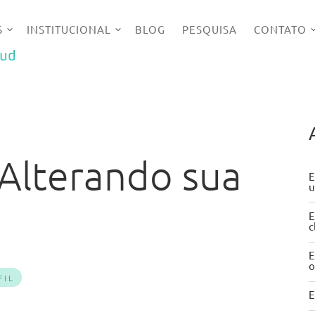
S
INSTITUCIONAL
BLOG
PESQUISA
CONTATO
UD
 Alterando sua
E
u
E
c
E
o
FIL
E