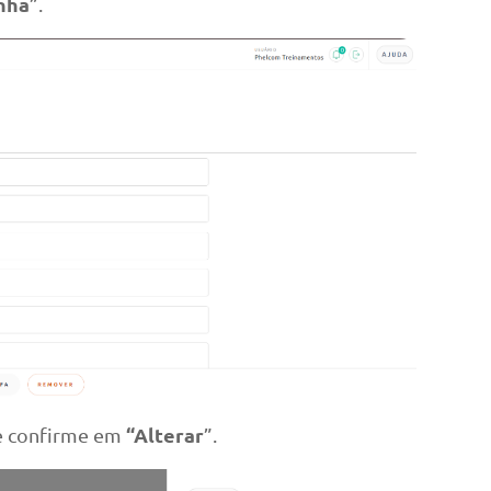
nha
”.
“Alterar
 e confirme em
”.