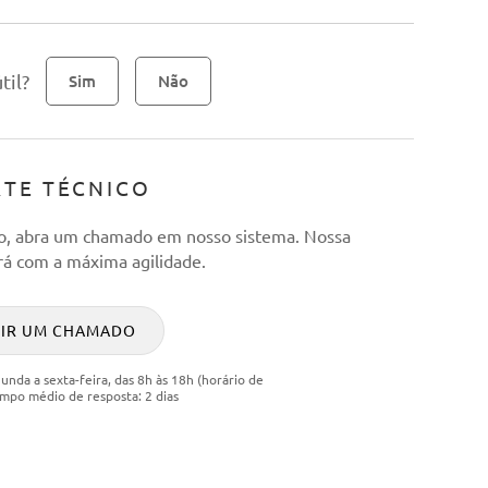
til?
Sim
Não
TE TÉCNICO
co, abra um chamado em nosso sistema. Nossa
á com a máxima agilidade.
RIR UM CHAMADO
nda a sexta-feira, das 8h às 18h (horário de
tempo médio de resposta: 2 dias