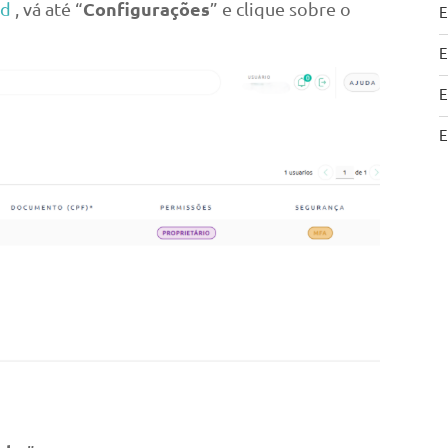
Configurações
ud
, vá até “
” e clique sobre o
E
E
E
E