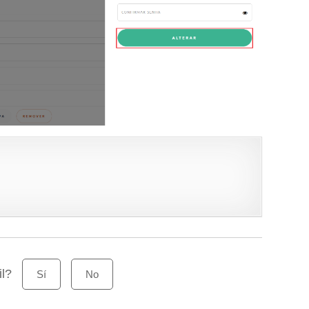
il?
Sí
No