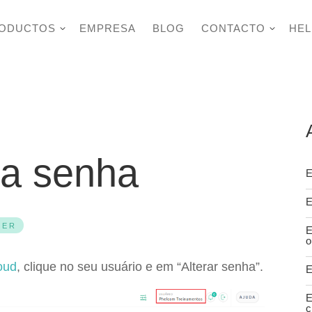
ODUCTOS
EMPRESA
BLOG
CONTACTO
HEL
ua senha
E
E
SER
E
o
oud
, clique no seu usuário e em “Alterar senha”.
E
E
c