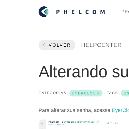
PR
HELPCENTER
VOLVER
Alterando s
CATEGORÍAS
TAGS
EYERCLOUD
U
Para alterar sua senha, acesse
EyerCl