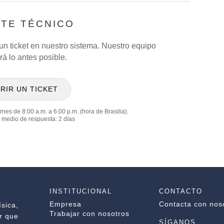
TE TÉCNICO
 un ticket en nuestro sistema. Nuestro equipo
á lo antes posible.
RIR UN TICKET
rnes de 8:00 a.m. a 6:00 p.m. (hora de Brasilia).
 medio de respuesta: 2 días
INSTITUCIONAL
CONTACTO
Empresa
Contacta con nos
sica,
Trabajar con nosotros
r que
SÍGANOS