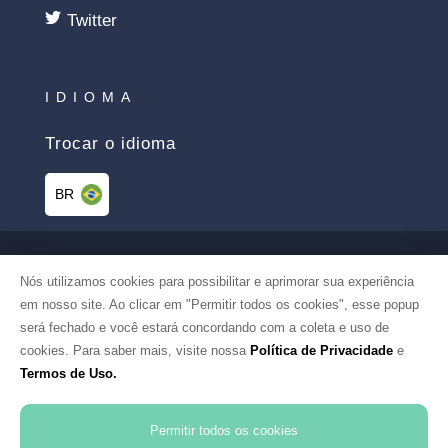
Twitter
IDIOMA
Trocar o idioma
BR
©2026 PHELCOM. TODOS OS
Nós utilizamos cookies para possibilitar e aprimorar sua experiência
DIREITOS RESERVADOS
em nosso site. Ao clicar em "Permitir todos os cookies", esse popup
será fechado e você estará concordando com a coleta e uso de
cookies. Para saber mais, visite nossa
Política de Privacidade
e
LGPD
Termos de Uso.
TERMOS DE USO
Permitir todos os cookies
POLÍTICA DE PRIVACIDADE