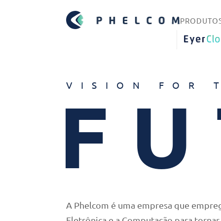
PRODUTO
EYERCLO
VISION FOR 
FU
A Phelcom é uma empresa que emprega 
Eletrônica e a Computação para tornar 