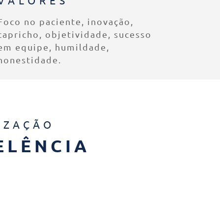
Foco no paciente, inovação,
capricho, objetividade, sucesso
em equipe, humildade,
honestidade.
IZAÇÃO
ELÊNCIA