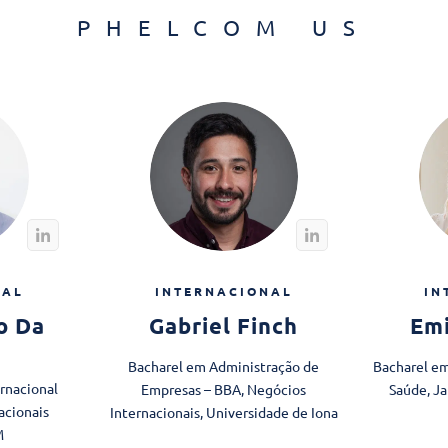
PHELCOM US
NAL
INTERNACIONAL
IN
o Da
Gabriel Finch
Emi
Bacharel em Administração de
Bacharel em
rnacional
Empresas – BBA, Negócios
Saúde, J
acionais
Internacionais, Universidade de Iona
M