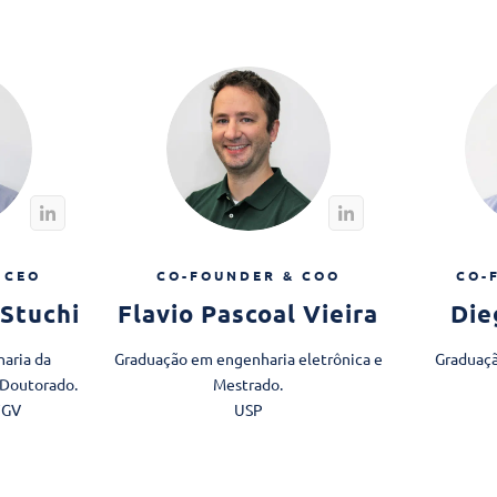
 CEO
CO-FOUNDER & COO
CO-
Stuchi
Flavio Pascoal Vieira
Die
aria da
Graduação em engenharia eletrônica e
Graduaçã
 Doutorado.
Mestrado.
FGV
USP