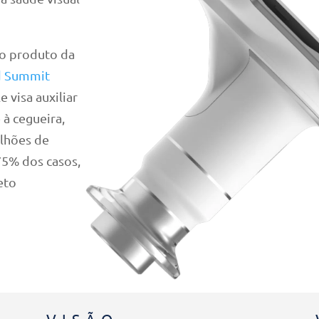
ro produto da
d Summit
le visa auxiliar
 à cegueira,
lhões de
75% dos casos,
eto
VISÃO