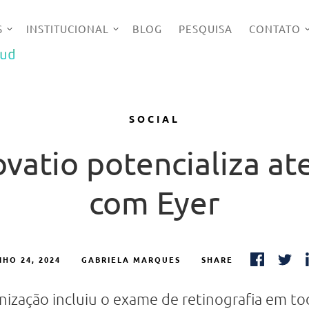
S
INSTITUCIONAL
BLOG
PESQUISA
CONTATO
UD
SOCIAL
atio potencializa a
com Eyer
HO 24, 2024
GABRIELA MARQUES
SHARE
nização incluiu o exame de retinografia em tod