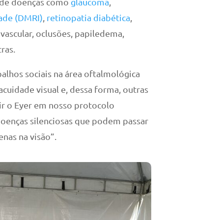
o de doenças como
glaucoma
,
dade (DMRI)
,
retinopatia diabética
,
 vascular, oclusões, papiledema,
ras.
balhos sociais na área oftalmológica
cuidade visual e, dessa forma, outras
uir o Eyer em nosso protocolo
doenças silenciosas que podem passar
nas na visão”.