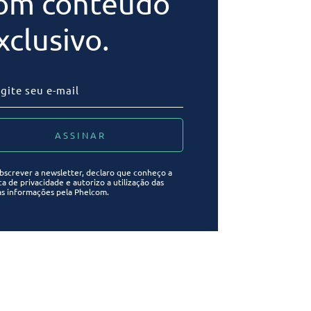
om conteúdo
xclusivo.
bscrever a newsletter, declaro que conheço a
ica de privacidade e autorizo a utilização das
s informações pela Phelcom.