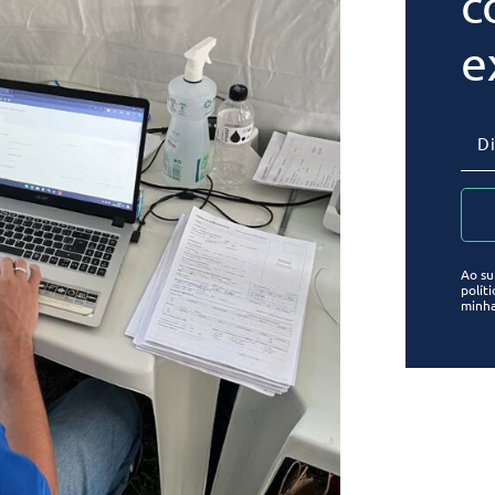
c
e
Ao su
polít
minha