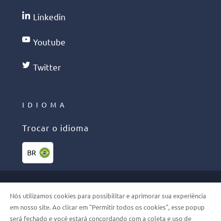
Linkedin
Youtube
Twitter
IDIOMA
Trocar o idioma
BR
©2026 PHELCOM. TODOS OS
Nós utilizamos cookies para possibilitar e aprimorar sua experiência
DIREITOS RESERVADOS
em nosso site. Ao clicar em "Permitir todos os cookies", esse popup
será fechado e você estará concordando com a coleta e uso de