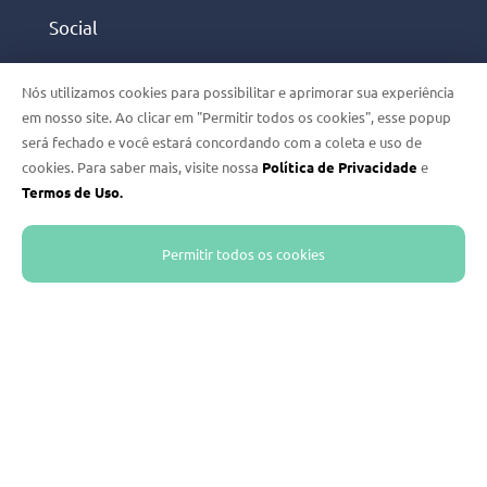
Social
Saúde
Nós utilizamos cookies para possibilitar e aprimorar sua experiência
em nosso site. Ao clicar em "Permitir todos os cookies", esse popup
será fechado e você estará concordando com a coleta e uso de
EYERCLOUD
cookies. Para saber mais, visite nossa
Política de Privacidade
e
Termos de Uso.
Saiba mais sobre Eyercloud
Acessar o portal
Permitir todos os cookies
HELPCENTER
Entre em contato
Acessar a área
NOS SIGA NAS REDES SOCIAIS