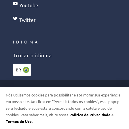
Youtube
Twitter
IDIOMA
Trocar o idioma
BR
©2026 PHELCOM. TODOS OS
Nós utilizamos cookies para possibilitar e aprimorar sua experiência
DIREITOS RESERVADOS
em nosso site. Ao clicar em "Permitir todos os cookies", esse popup
será fechado e você estará concordando com a coleta e uso de
cookies. Para saber mais, visite nossa
Política de Privacidade
e
LGPD
Termos de Uso.
TERMOS DE USO