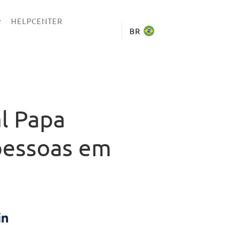
HELPCENTER
BR
l Papa
 pessoas em