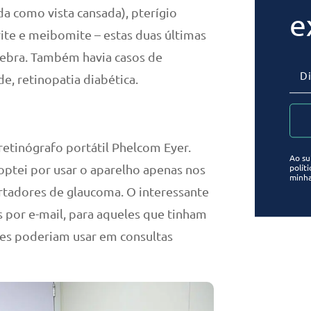
da como vista cansada), pterígio
e
rite e meibomite – estas duas últimas
pebra. Também havia casos de
, retinopatia diabética.
retinógrafo portátil Phelcom Eyer.
Ao su
polít
optei por usar o aparelho apenas nos
minha
rtadores de glaucoma. O interessante
s por e-mail, para aqueles que tinham
les poderiam usar em consultas