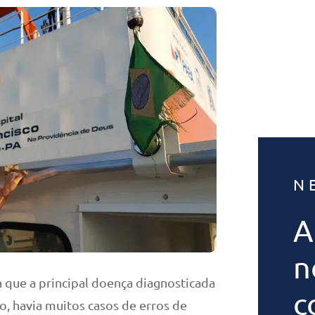
N
A
n
a que a principal doença diagnosticada
c
o, havia muitos casos de erros de