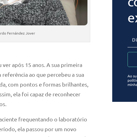
c
e
ardo Fernández Jover
 ver após 15 anos. A sua primeira
em referência ao que percebeu a sua
Ao su
polít
ada, com pontos e formas brilhantes,
minha
sim, ela foi capaz de reconhecer
os.
aciente frequentando o laboratório
eríodo, ela passou por um novo