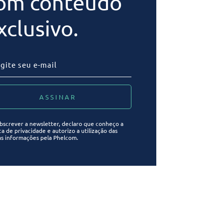
om conteúdo
xclusivo.
bscrever a newsletter, declaro que conheço a
ica de privacidade e autorizo a utilização das
s informações pela Phelcom.