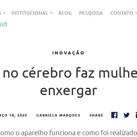
S
INSTITUCIONAL
BLOG
PESQUISA
CONTATO
UD
INOVAÇÃO
 no cérebro faz mulher
enxergar
ÇO 18, 2020
GABRIELA MARQUES
SHARE
omo o aparelho funciona e como foi realizado