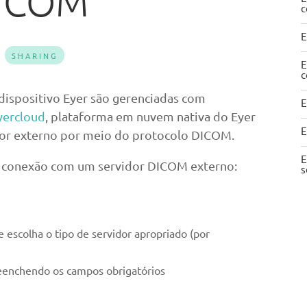
DICOM
c
E
SHARING
E
c
dispositivo Eyer são gerenciadas com
E
yercloud
, plataforma em nuvem nativa do Eyer
E
dor externo por meio do protocolo DICOM.
E
 conexão com um servidor DICOM externo:
s
 escolha o tipo de servidor apropriado (por
reenchendo os campos obrigatórios