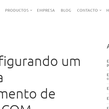
PRODUCTOS
EMPRESA
BLOG
CONTACTO
H
nfigurando um
E
p
a
E
c
amento de
E
E
E