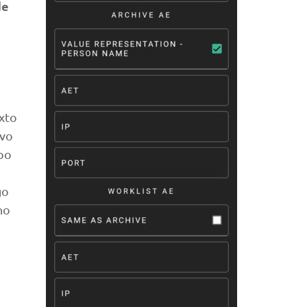
de
xto
ivo
po
go
no
e