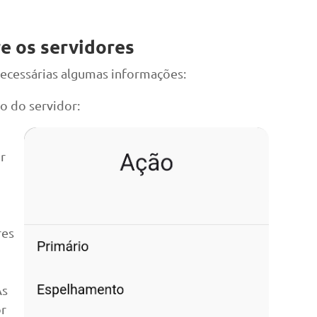
e os servidores
necessárias algumas informações:
 do servidor:
r
res
As
or