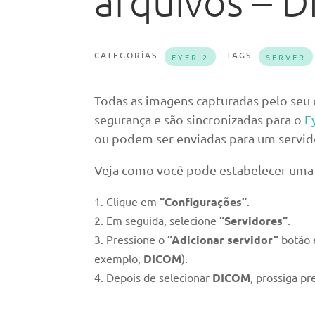
arquivos – 
CATEGORÍAS
TAGS
EYER 2
SERVER
Todas as imagens capturadas pelo seu 
segurança e são sincronizadas para o
E
ou podem ser enviadas para um servi
Veja como você pode estabelecer uma
Clique em
“Configurações”
.
Em seguida, selecione
“Servidores”
.
Pressione o
“Adicionar servidor”
botão e
exemplo,
DICOM
).
Depois de selecionar
DICOM
, prossiga p