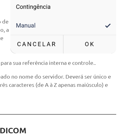
o de
o, a
te
ara sua referência interna e controle..
do no nome do servidor. Deverá ser único e
rês caracteres (de A à Z apenas maiúsculo) e
s DICOM