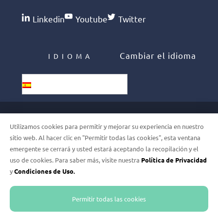
Linkedin
Youtube
Twitter
Cambiar el idioma
IDIOMA
Español
©2026 PHELCOM. ALL RIGHTS
Utilizamos cookies para permitir y mejorar su experiencia en nuestro
RESERVED
sitio web. Al hacer clic en "Permitir todas las cookies", esta ventana
emergente se cerrará y usted estará aceptando la recopilación y el
uso de cookies. Para saber más, visite nuestra
Política de Privacidad
GDPR
y
Condiciones de Uso.
TERMS OF USE
Permitir todas las cookies
PRIVACY POLICY