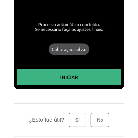
¿Esto fue útil?
Sí
No