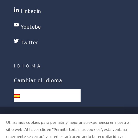
Linkedin
Youtube
Twitter
IDIOMA
Cambiar el idioma
Español
©2026 PHELCOM. ALL RIGHTS
Utilizamos cookies para permitir y mejorar su experiencia en nuestro
RESERVED
sitio web. Al hacer clic en "Permitir todas las cookies", esta ventana
emergente se cerrará y usted estará aceptando la recopilación y el