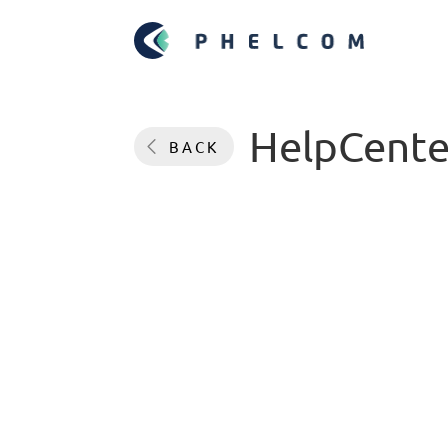
HelpCente
BACK