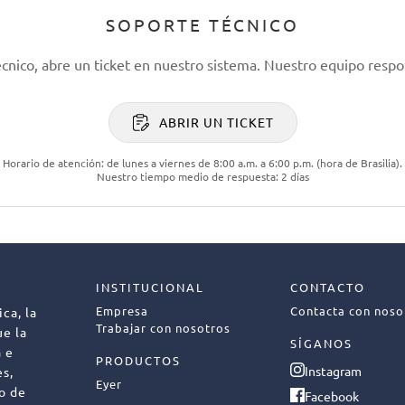
SOPORTE TÉCNICO
écnico, abre un ticket en nuestro sistema. Nuestro equipo respo
ABRIR UN TICKET
Horario de atención: de lunes a viernes de 8:00 a.m. a 6:00 p.m. (hora de Brasilia).
Nuestro tiempo medio de respuesta: 2 días
INSTITUCIONAL
CONTACTO
Empresa
Contacta con noso
ca, la
Trabajar con nosotros
ue la
SÍGANOS
a e
PRODUCTOS
Instagram
es,
Eyer
to de
Facebook