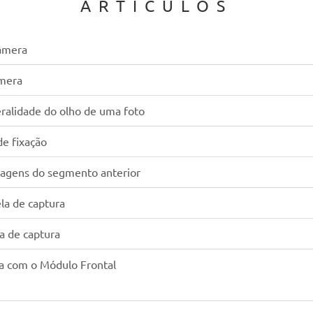
ARTÍCULOS
câmera
âmera
eralidade do olho de uma foto
de fixação
magens do segmento anterior
ela de captura
la de captura
ra com o Módulo Frontal