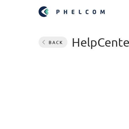
HelpCente
BACK