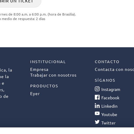
BRIR UN TICKET
rnes de 8:00 a.m. a 6:00 p.m. (hora de Brasilia).
 medio de respuesta: 2 días
INSTITUCIONAL
CONTACTO
Empresa
Contacta con nos
ca, la
Trabajar con nosotros
ue la
SÍGANOS
a e
PRODUCTOS
Instagram
es,
Eyer
to de
Facebook
Linkedin
Youtube
Twitter