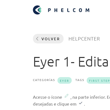
HELPCENTER
VOLVER
Eyer 1- Edi
CATEGORÍAS
TAGS
EYER
FIRST STE
Acesse o ícone
, na parte inferior
desejadas e clique em
.