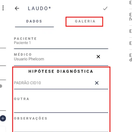
E
E
f
E
E
E
d