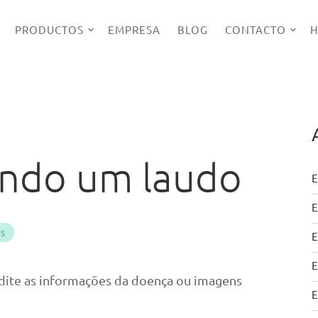
PRODUCTOS
EMPRESA
BLOG
CONTACTO
H
tando um laudo
E
E
PS
E
E
. Edite as informações da doença ou imagens
E